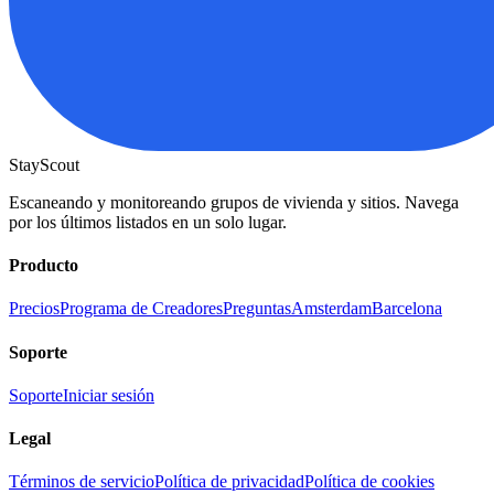
StayScout
Escaneando y monitoreando grupos de vivienda y sitios. Navega
por los últimos listados en un solo lugar.
Producto
Precios
Programa de Creadores
Preguntas
Amsterdam
Barcelona
Soporte
Soporte
Iniciar sesión
Legal
Términos de servicio
Política de privacidad
Política de cookies